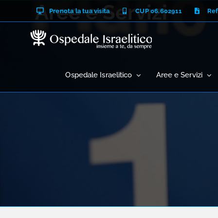
Salta
Aree e Servizi
Prenota la tua visita
CUP 06.602911
Ref
al
contenuto
Ospedale Israelitico
Aree e Servizi