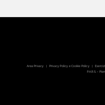
Area Privacy
Privacy Policy e Cookie Policy
Esercizi
P.A.R.S. – Pi