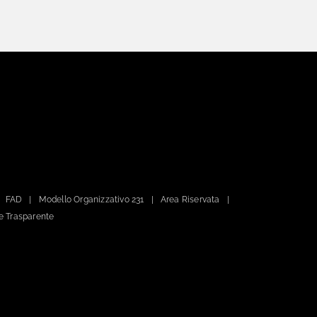
FAD
Modello Organizzativo 231
Area Riservata
e Trasparente