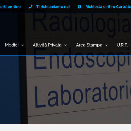
erti on-line
Ti richiamiamo noi
Richiesta e ritiro Cartell
Medici
Attività Privata
Area Stampa
U.R.P.