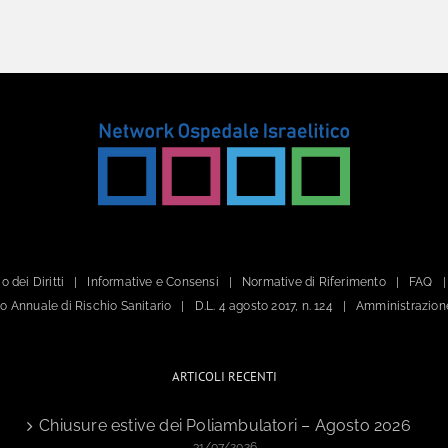
o dei Diritti
Informative e Consensi
Normative di Riferimento
FAQ
ano Annuale di Rischio Sanitario
D.L. 4 agosto 2017, n. 124
Amministrazion
ARTICOLI RECENTI
Chiusure estive dei Poliambulatori – Agosto 2026
31/07/2026