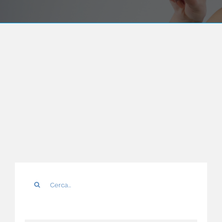
Cerca
per: