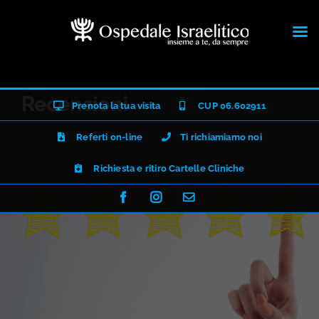
Salta
Recensioni
Prenota la tua visita
CUP 06.602911
al
contenuto
Referti on-line
Ti richiamiamo noi
Richiesta e ritiro Cartelle Cliniche
Facebook
Instagram
Email