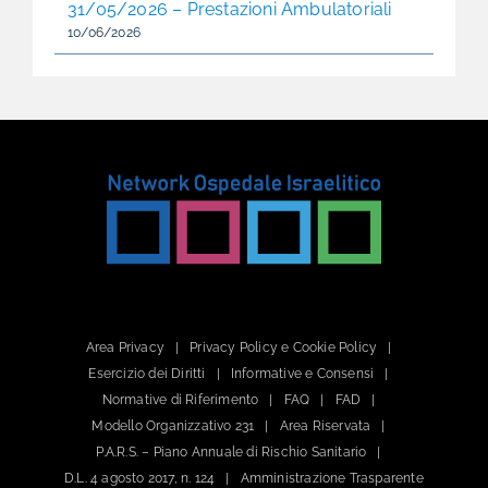
31/05/2026 – Prestazioni Ambulatoriali
10/06/2026
Area Privacy
Privacy Policy e Cookie Policy
Esercizio dei Diritti
Informative e Consensi
Normative di Riferimento
FAQ
FAD
Modello Organizzativo 231
Area Riservata
P.A.R.S. – Piano Annuale di Rischio Sanitario
D.L. 4 agosto 2017, n. 124
Amministrazione Trasparente