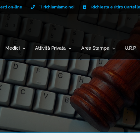
erti on-line
Ti richiamiamo noi
Richiesta e ritiro Cartell
Medici
Attività Privata
Area Stampa
U.R.P.