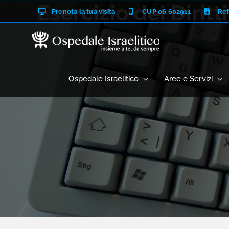
Salta
Esercizio dei Diritti
Prenota la tua visita
CUP 06.602911
Ref
al
contenuto
Ospedale Israelitico
Aree e Servizi