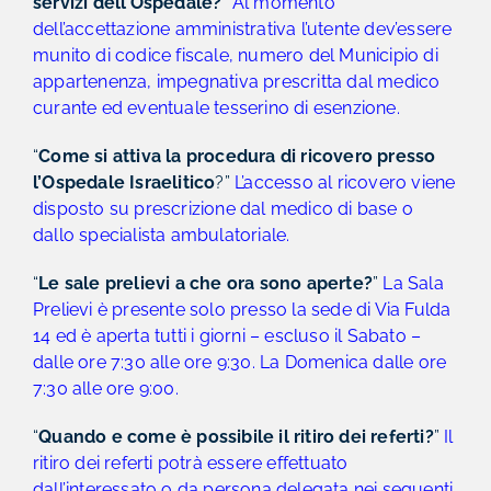
servizi dell’Ospedale?
”
Al momento
dell’accettazione amministrativa l’utente dev’essere
munito di codice fiscale, numero del Municipio di
appartenenza, impegnativa prescritta dal medico
curante ed eventuale tesserino di esenzione.
“
Come si attiva la procedura di ricovero presso
l’Ospedale Israelitico
?”
L’accesso al ricovero viene
disposto su prescrizione dal medico di base o
dallo specialista ambulatoriale.
“
Le sale prelievi a che ora sono aperte?
”
La Sala
Prelievi è presente solo presso la sede di Via Fulda
14 ed è aperta tutti i giorni – escluso il Sabato –
dalle ore 7:30 alle ore 9:30. La
Domenica dalle ore
7:30 alle ore 9:00.
“
Quando e come è possibile il ritiro dei referti?
”
Il
ritiro dei referti potrà essere effettuato
dall’interessato o da persona delegata nei seguenti