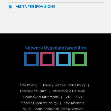
VISITA PER IPOVISIONE
Area Privacy
Privacy Policy e Cookie Policy
Esercizio dei Diritti
Informative e Consensi
Normative di Riferimento
FAQ
FAD
Modello Organizzativo 231
Area Riservata
P.A.R.S. – Piano Annuale di Rischio Sanitario