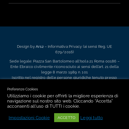
Design by
Ars2
– Informativa Privacy (ai sensi Reg. UE
679/2016)
Sede legale: Piazza San Bartolomeo all’Isola 21 Roma 00186 –
Ente Ebraico civilmente riconosciuto ai sensi dell’art. 21 della
legge 8 marzo 1989 n. 101
Iscritto nel registro delle persone giuridiche tenuto presso
l’Ufficio Territoriale del Governo di Roma Ufficio Registro
Persone Giuridiche al n. 2.133 – 1.991 – P.IVA 02133341004
Preferenze Cookies
Utilizziamo i cookie per offrirti la migliore esperienza di
navigazione sul nostro sito web. Cliccando “Accetta”
acconsenti all'uso di TUTTI i cookie.
Facebook
Instagram
Email
Impostazioni Cookie
Leggi tutto
ACCETTO