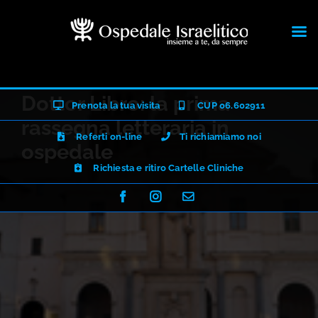
Salta
Dottor Libro: la prima
Prenota la tua visita
CUP 06.602911
al
rassegna letteraria in
contenuto
Referti on-line
Ti richiamiamo noi
ospedale
Richiesta e ritiro Cartelle Cliniche
Facebook
Instagram
Email