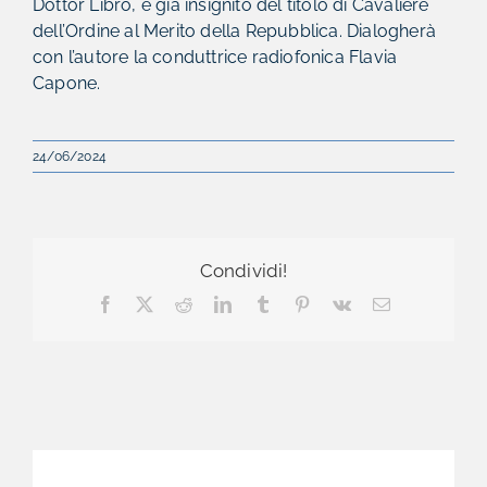
Dottor Libro, e già insignito del titolo di Cavaliere
dell’Ordine al Merito della Repubblica. Dialogherà
con l’autore la conduttrice radiofonica Flavia
Capone.
24/06/2024
Condividi!
Facebook
X
Reddit
LinkedIn
Tumblr
Pinterest
Vk
Email
Cerca