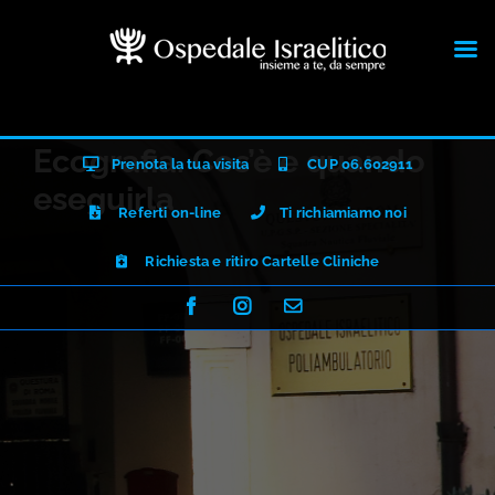
Salta
Ecografia. Cos’è e quando
Prenota la tua visita
CUP 06.602911
al
eseguirla
contenuto
Referti on-line
Ti richiamiamo noi
Richiesta e ritiro Cartelle Cliniche
Facebook
Instagram
Email