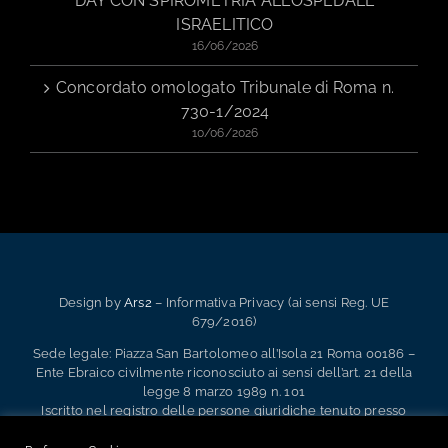
DAY CON SPIROMETRIA ALL’OSPEDALE
ISRAELITICO
16/06/2026
Concordato omologato Tribunale di Roma n.
730-1/2024
10/06/2026
Design by
Ars2
– Informativa Privacy (ai sensi Reg. UE
679/2016)
Sede legale: Piazza San Bartolomeo all’Isola 21 Roma 00186 –
Ente Ebraico civilmente riconosciuto ai sensi dell’art. 21 della
legge 8 marzo 1989 n. 101
Iscritto nel registro delle persone giuridiche tenuto presso
l’Ufficio Territoriale del Governo di Roma Ufficio Registro