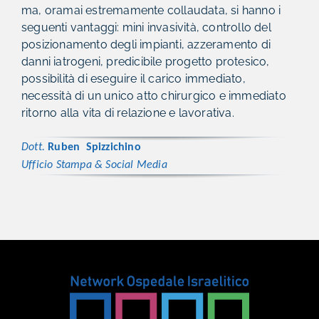
ma, oramai estremamente collaudata, si hanno i
seguenti vantaggi: mini invasività, controllo del
posizionamento degli impianti, azzeramento di
danni iatrogeni, predicibile progetto protesico,
possibilità di eseguire il carico immediato,
necessità di un unico atto chirurgico e immediato
ritorno alla vita di relazione e lavorativa.
Dott.
Ruben
Spizzichino
Ufficio
Stampa & Social Media