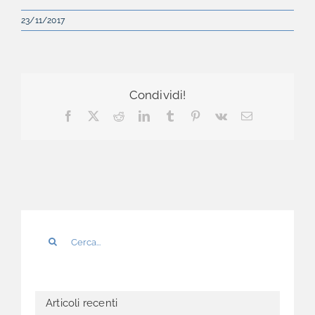
23/11/2017
Condividi!
Facebook
X
Reddit
LinkedIn
Tumblr
Pinterest
Vk
Email
Cerca
per:
Articoli recenti