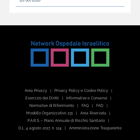
10/06/2026
Area Privacy
Privacy Policy e Cookie Policy
Esercizio dei Diritti
Informative e Consensi
Normative di Riferimento
FAQ
FAD
Modello Organizzativo 231
Area Riservata
P.A.R.S. – Piano Annuale di Rischio Sanitario
D.L. 4 agosto 2017, n. 124
Amministrazione Trasparente