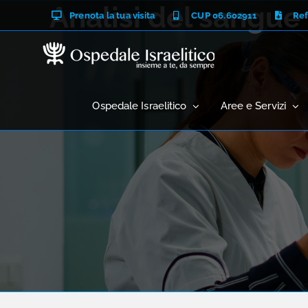
Salta
Analisi del sangu
Prenota la tua visita
CUP 06.602911
Ref
al
contenuto
Ospedale Israelitico
Aree e Servizi