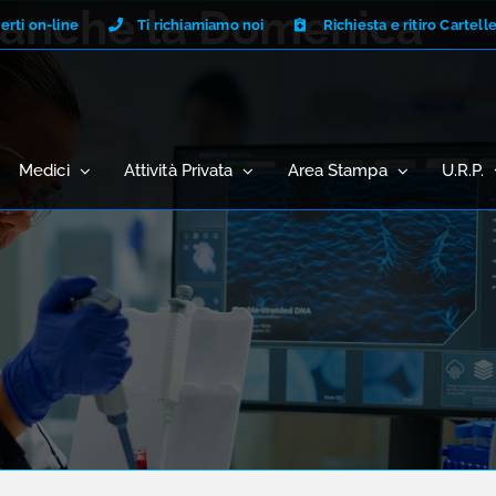
e anche la Domenica
erti on-line
Ti richiamiamo noi
Richiesta e ritiro Cartell
Medici
Attività Privata
Area Stampa
U.R.P.