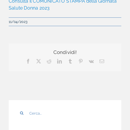
Consulta il COMUNICATO STAMPA della Giornata
Salute Donna 2023
11/04/2023
Condividi!
Facebook
X
Reddit
LinkedIn
Tumblr
Pinterest
Vk
Email
Cerca
per: