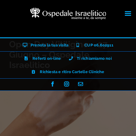
Salta
Open Day Vitiligine – 27
Prenota la tua visita
CUP 06.602911
al
Giugno – Ospedale
contenuto
Referti on-line
Ti richiamiamo noi
Israelitico
Richiesta e ritiro Cartelle Cliniche
Facebook
Instagram
Email