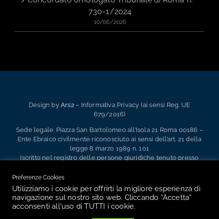
730-1/2024
10/06/2026
Design by
Ars2
– Informativa Privacy (ai sensi Reg. UE
679/2016)
Sede legale: Piazza San Bartolomeo all’Isola 21 Roma 00186 –
Ente Ebraico civilmente riconosciuto ai sensi dell’art. 21 della
legge 8 marzo 1989 n. 101
Iscritto nel registro delle persone giuridiche tenuto presso
l’Ufficio Territoriale del Governo di Roma Ufficio Registro
Persone Giuridiche al n. 2.133 – 1.991 – P.IVA 02133341004
Preferenze Cookies
Utilizziamo i cookie per offrirti la migliore esperienza di
navigazione sul nostro sito web. Cliccando “Accetta”
acconsenti all'uso di TUTTI i cookie.
Facebook
Instagram
Email