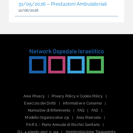
31/05/2026 – Prestazioni Ambulatoriali
10/06/2026
Area Privacy
Privacy Policy e Cookie Policy
Esercizio dei Diritti
Informative e Consensi
Normative di Riferimento
FAQ
FAD
Modello Organizzativo 231
Area Riservata
P.A.R.S. – Piano Annuale di Rischio Sanitario
D.L. 4 agosto 2017, n. 124
Amministrazione Trasparente