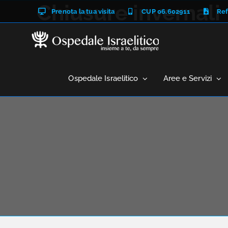
Salta
Chiusure invernali
Prenota la tua visita
CUP 06.602911
Ref
al
contenuto
Ospedale Israelitico
Aree e Servizi