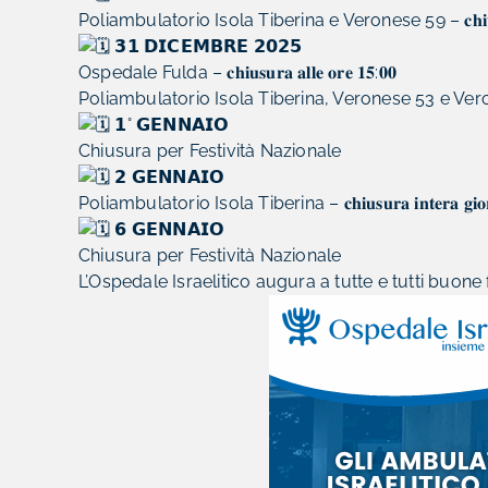
Poliambulatorio Isola Tiberina e Veronese 59 – 𝐜𝐡𝐢𝐮𝐬𝐮𝐫𝐚 𝐢
𝟯𝟭 𝗗𝗜𝗖𝗘𝗠𝗕𝗥𝗘 𝟮𝟬𝟮𝟱
Ospedale Fulda – 𝐜𝐡𝐢𝐮𝐬𝐮𝐫𝐚 𝐚𝐥𝐥𝐞 𝐨𝐫𝐞 𝟏𝟓:𝟎𝟎
Poliambulatorio Isola Tiberina, Veronese 53 e Veronese 59 – 𝐜
𝟭° 𝗚𝗘𝗡𝗡𝗔𝗜𝗢
Chiusura per Festività Nazionale
𝟮 𝗚𝗘𝗡𝗡𝗔𝗜𝗢
Poliambulatorio Isola Tiberina – 𝐜𝐡𝐢𝐮𝐬𝐮𝐫𝐚 𝐢𝐧𝐭𝐞𝐫𝐚 𝐠𝐢𝐨𝐫
𝟲 𝗚𝗘𝗡𝗡𝗔𝗜𝗢
Chiusura per Festività Nazionale
L’Ospedale Israelitico augura a tutte e tutti buone 