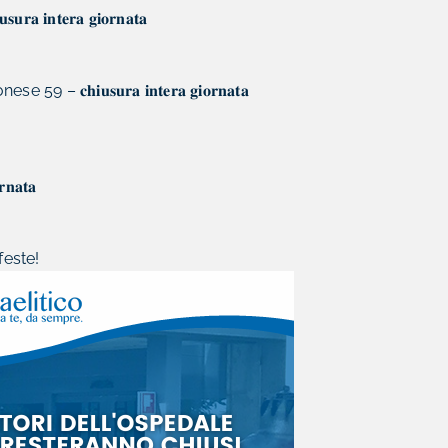
𝐧𝐭𝐞𝐫𝐚 𝐠𝐢𝐨𝐫𝐧𝐚𝐭𝐚
𝐢𝐮𝐬𝐮𝐫𝐚 𝐢𝐧𝐭𝐞𝐫𝐚 𝐠𝐢𝐨𝐫𝐧𝐚𝐭𝐚
𝐚𝐭𝐚
feste!