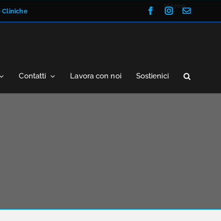
Home
Facebook
Instagram
Email
e Cliniche
Contatti
Lavora con noi
Sostienici