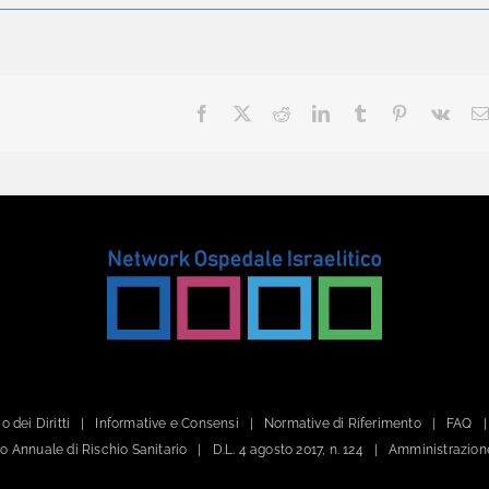
Facebook
X
Reddit
LinkedIn
Tumblr
Pinterest
Vk
o dei Diritti
Informative e Consensi
Normative di Riferimento
FAQ
ano Annuale di Rischio Sanitario
D.L. 4 agosto 2017, n. 124
Amministrazion