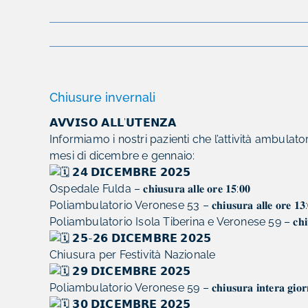
Chiusure invernali
𝗔𝗩𝗩𝗜𝗦𝗢 𝗔𝗟𝗟’𝗨𝗧𝗘𝗡𝗭𝗔
Informiamo i nostri pazienti che l’attività ambulator
mesi di dicembre e gennaio:
𝟮𝟰 𝗗𝗜𝗖𝗘𝗠𝗕𝗥𝗘 𝟮𝟬𝟮𝟱
Ospedale Fulda – 𝐜𝐡𝐢𝐮𝐬𝐮𝐫𝐚 𝐚𝐥𝐥𝐞 𝐨𝐫𝐞 𝟏𝟓:𝟎𝟎
Poliambulatorio Veronese 53 – 𝐜𝐡𝐢𝐮𝐬𝐮𝐫𝐚 𝐚𝐥𝐥𝐞 𝐨𝐫𝐞 𝟏𝟑:
Poliambulatorio Isola Tiberina e Veronese 59 – 𝐜𝐡𝐢𝐮𝐬𝐮𝐫𝐚 𝐢
𝟮𝟱-𝟮𝟲 𝗗𝗜𝗖𝗘𝗠𝗕𝗥𝗘 𝟮𝟬𝟮𝟱
Chiusura per Festività Nazionale
𝟮𝟵 𝗗𝗜𝗖𝗘𝗠𝗕𝗥𝗘 𝟮𝟬𝟮𝟱
Poliambulatorio Veronese 59 – 𝐜𝐡𝐢𝐮𝐬𝐮𝐫𝐚 𝐢𝐧𝐭𝐞𝐫𝐚 𝐠𝐢𝐨𝐫𝐧
𝟯𝟬 𝗗𝗜𝗖𝗘𝗠𝗕𝗥𝗘 𝟮𝟬𝟮𝟱