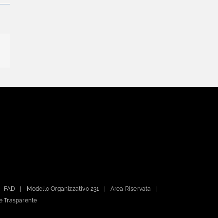
Email
FAD
Modello Organizzativo 231
Area Riservata
e Trasparente