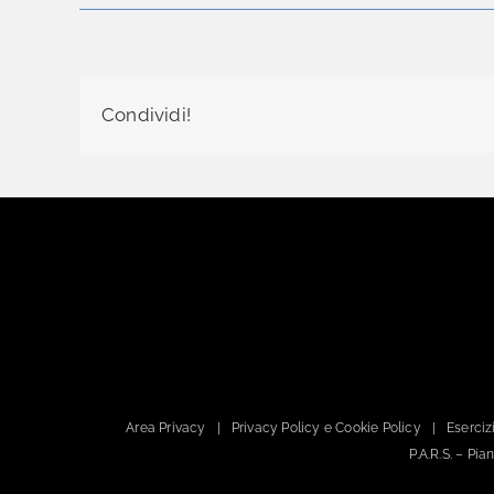
Condividi!
Area Privacy
Privacy Policy e Cookie Policy
Esercizi
P.A.R.S. – Pi