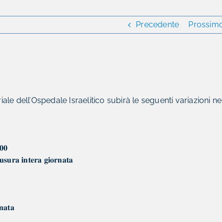
Precedente
Prossim
iale dell’Ospedale Israelitico subirà le seguenti variazioni ne
𝟎
𝐧𝐭𝐞𝐫𝐚 𝐠𝐢𝐨𝐫𝐧𝐚𝐭𝐚
𝐚𝐭𝐚