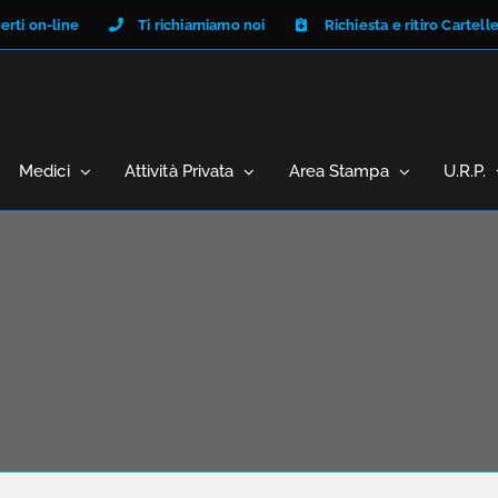
erti on-line
Ti richiamiamo noi
Richiesta e ritiro Cartell
Medici
Attività Privata
Area Stampa
U.R.P.