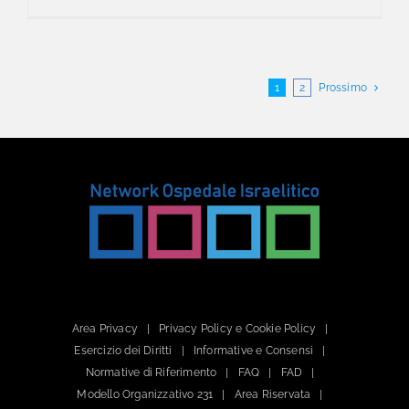
1
2
Prossimo
Area Privacy
Privacy Policy e Cookie Policy
Esercizio dei Diritti
Informative e Consensi
Normative di Riferimento
FAQ
FAD
Modello Organizzativo 231
Area Riservata