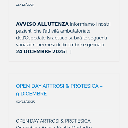
14/12/2025
𝗔𝗩𝗩𝗜𝗦𝗢 𝗔𝗟𝗟'𝗨𝗧𝗘𝗡𝗭𝗔 Informiamo i nostri
pazienti che l'attività ambulatoriale
dell'Ospedale Israelitico subirà le seguenti
variazioni nei mesi di dicembre e gennaio:
𝟮𝟰 𝗗𝗜𝗖𝗘𝗠𝗕𝗥𝗘 𝟮𝟬𝟮𝟱 [...]
OPEN DAY ARTROSI & PROTESICA –
9 DICEMBRE
02/12/2025
OPEN DAY ARTROSI & PROTESICA
Ginocchio • Anca • Spalla Martedì 9