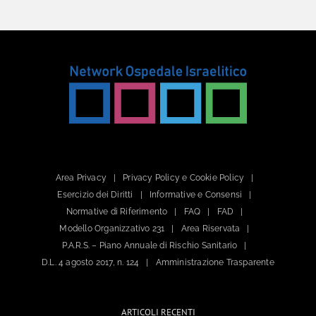
Area Privacy
Privacy Policy e Cookie Policy
Esercizio dei Diritti
Informative e Consensi
Normative di Riferimento
FAQ
FAD
Modello Organizzativo 231
Area Riservata
P.A.R.S. – Piano Annuale di Rischio Sanitario
D.L. 4 agosto 2017, n. 124
Amministrazione Trasparente
ARTICOLI RECENTI