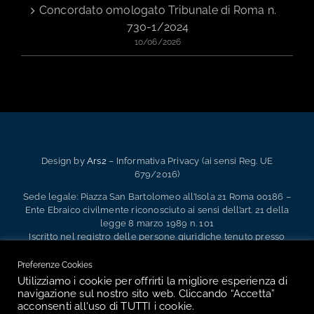
Concordato omologato Tribunale di Roma n.
730-1/2024
10/06/2026
Design by
Ars2
– Informativa Privacy (ai sensi Reg. UE
679/2016)
Sede legale: Piazza San Bartolomeo all’Isola 21 Roma 00186 –
Ente Ebraico civilmente riconosciuto ai sensi dell’art. 21 della
legge 8 marzo 1989 n. 101
Iscritto nel registro delle persone giuridiche tenuto presso
l’Ufficio Territoriale del Governo di Roma Ufficio Registro
Persone Giuridiche al n. 2.133 – 1.991 – P.IVA 02133341004
Preferenze Cookies
Utilizziamo i cookie per offrirti la migliore esperienza di
navigazione sul nostro sito web. Cliccando “Accetta”
acconsenti all'uso di TUTTI i cookie.
Facebook
Instagram
Email