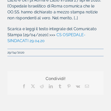
Lazio e Uil Fpl Roma e Lazio in data 27 aprile 2020,
l’Ospedale Israelitico di Roma comunica che le
OO.SS. hanno dichiarato a mezzo stampa notizie
non rispondenti al vero. Nel merito, […]
Scarica e leggi il testo integrale del Comunicato
Stampa [29/04/2020] >>>
CS OSPEDALE-
SINDACATI 29.04.20
29/04/2020
Condividi!
Facebook
X
Reddit
LinkedIn
Tumblr
Pinterest
Vk
Email