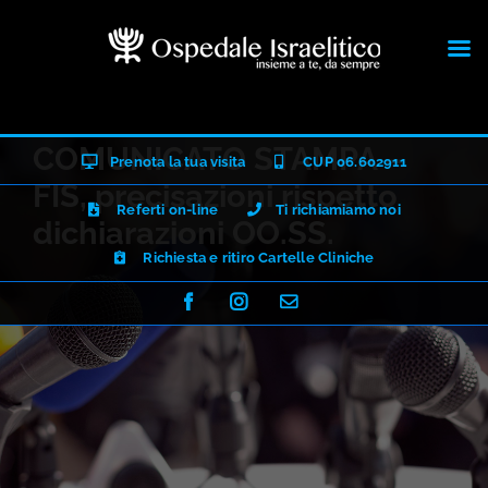
Salta
COMUNICATO STAMPA –
Prenota la tua visita
CUP 06.602911
al
FIS, precisazioni rispetto
contenuto
Referti on-line
Ti richiamiamo noi
dichiarazioni OO.SS.
Richiesta e ritiro Cartelle Cliniche
Facebook
Instagram
Email