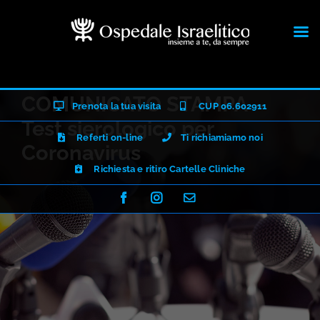
Salta
COMUNICATO STAMPA –
Prenota la tua visita
CUP 06.602911
al
Test sierologico per
contenuto
Referti on-line
Ti richiamiamo noi
Coronavirus
Richiesta e ritiro Cartelle Cliniche
Facebook
Instagram
Email