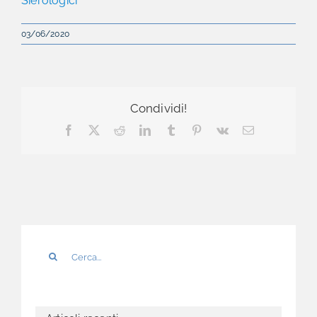
Sierologici
03/06/2020
Condividi!
Facebook
X
Reddit
LinkedIn
Tumblr
Pinterest
Vk
Email
Cerca
per: