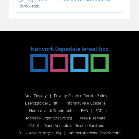
10/06/2026
Area Privacy
Privacy Policy e Cookie Policy
Esercizio dei Diritti
Informative e Consensi
Normative di Riferimento
FAQ
FAD
Modello Organizzativo 231
Area Riservata
P.A.R.S. – Piano Annuale di Rischio Sanitario
D.L. 4 agosto 2017, n. 124
Amministrazione Trasparente