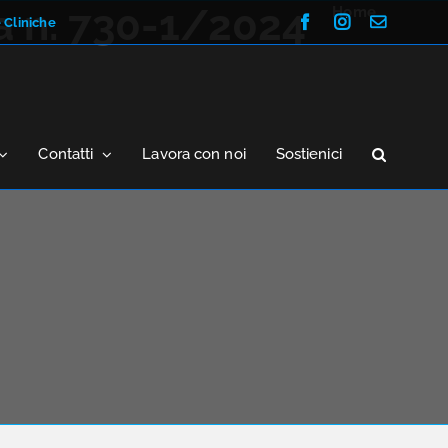
a n. 730-1/2024
Home
Facebook
Instagram
Email
e Cliniche
Contatti
Lavora con noi
Sostienici