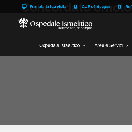
Salta
Concordato omolog
Prenota la tua visita
CUP 06.602911
Ref
al
contenuto
Ospedale Israelitico
Aree e Servizi