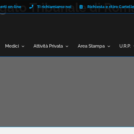
ato Tribunale di Rom
erti on-line
Ti richiamiamo noi
Richiesta e ritiro Cartell
Medici
Attività Privata
Area Stampa
U.R.P.