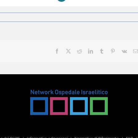
Facebook
X
Reddit
LinkedIn
Tumblr
Pinterest
Vk