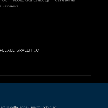
FAD
Modello Organizzativo 231
Area Riservata
e Trasparente
PEDALE ISRAELITICO
’art. 21 della legge 8 marzo 1989 n. 101