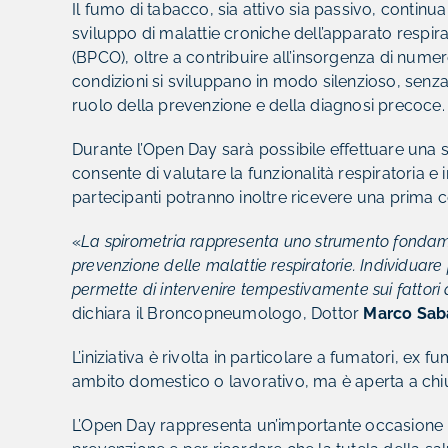
Il fumo di tabacco, sia attivo sia passivo, continua 
sviluppo di malattie croniche dell’apparato resp
(BPCO), oltre a contribuire all’insorgenza di num
condizioni si sviluppano in modo silenzioso, senza 
ruolo della prevenzione e della diagnosi precoce.
Durante l’Open Day sarà possibile effettuare una 
consente di valutare la funzionalità respiratoria e in
partecipanti potranno inoltre ricevere una prima 
«
La spirometria rappresenta uno strumento fondame
prevenzione delle malattie respiratorie. Individua
permette di intervenire tempestivamente sui fattori d
dichiara il Broncopneumologo, Dottor
Marco Saba
L’iniziativa è rivolta in particolare a fumatori, ex
ambito domestico o lavorativo, ma è aperta a chiunq
L’Open Day rappresenta un’importante occasione