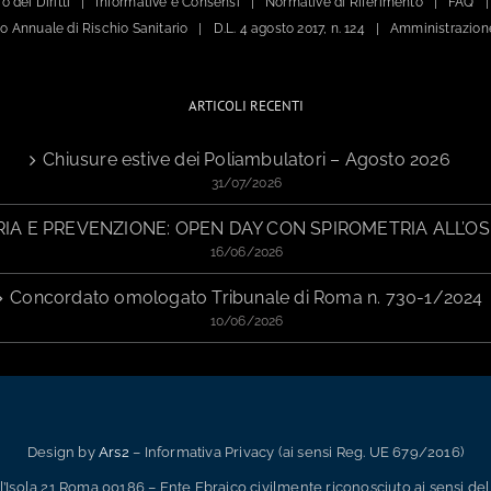
o dei Diritti
Informative e Consensi
Normative di Riferimento
FAQ
ano Annuale di Rischio Sanitario
D.L. 4 agosto 2017, n. 124
Amministrazion
ARTICOLI RECENTI
Chiusure estive dei Poliambulatori – Agosto 2026
31/07/2026
IA E PREVENZIONE: OPEN DAY CON SPIROMETRIA ALL’OS
16/06/2026
Concordato omologato Tribunale di Roma n. 730-1/2024
10/06/2026
Design by
Ars2
– Informativa Privacy (ai sensi Reg. UE 679/2016)
Isola 21 Roma 00186 – Ente Ebraico civilmente riconosciuto ai sensi dell