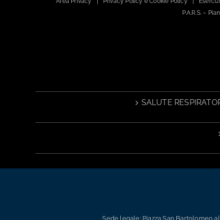
Area Privacy
Privacy Policy e Cookie Policy
Esercizi
P.A.R.S. – Pi
SALUTE RESPIRATOR
Sede legale: Piazza San Bartolomeo all’