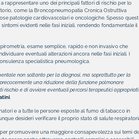
a rappresentare uno dei principali fattori di rischio per lo
iratorio, come la Broncopneumopatia Cronica Ostruttiva
erose patologie cardiovascolari e oncologiche. Spesso ques
sintomi evidenti nelle fasi iniziali, rendendo fondamentale il
spirometria, esame semplice, rapido e non invasivo che
dividuare eventuali alterazioni ancora nelle fasi iniziali. I
consulenza specialistica pneumologica.
ntale non soltanto per la diagnosi, ma soprattutto per la
re precocemente una riduzione della funzione polmonare
i rischio e di avviare eventuali percorsi terapeutici appropriat
tini
.
 fumatori e a tutte le persone esposte al fumo di tabacco in
ue desideri verificare il proprio stato di salute respiratori
 per promuovere una maggiore consapevolezza sui temi de