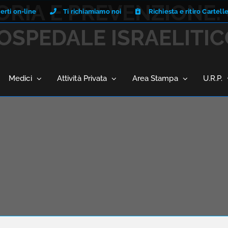
ORIA E PREVENZIONE:
erti on-line
Ti richiamiamo noi
Richiesta e ritiro Cartell
’OSPEDALE ISRAELITI
Medici
Attività Privata
Area Stampa
U.R.P.