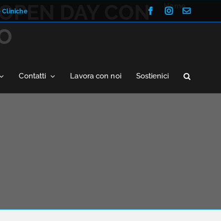
 OPEN DAY CON
Home
Facebook
Instagram
Email
e Cliniche
CO
Contatti
Lavora con noi
Sostienici