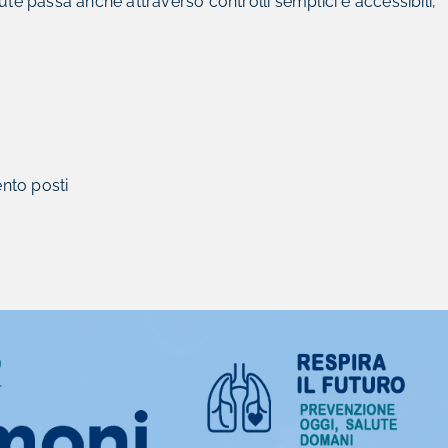
ute passa anche attraverso controlli semplici e accessibili,
nto posti