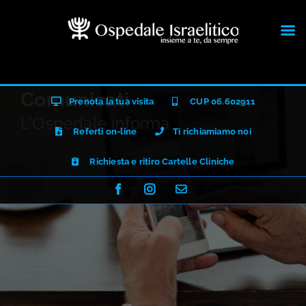
Salta
Comunicati
Prenota la tua visita
CUP 06.602911
al
L'Ospedale informa
contenuto
Referti on-line
Ti richiamiamo noi
Richiesta e ritiro Cartelle Cliniche
Facebook
Instagram
Email