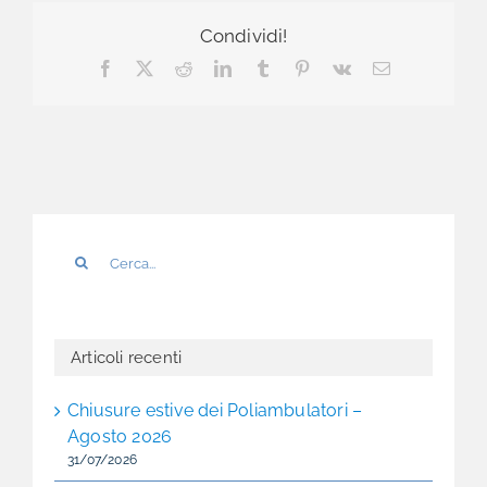
Condividi!
Facebook
X
Reddit
LinkedIn
Tumblr
Pinterest
Vk
Email
Cerca
per:
Articoli recenti
Chiusure estive dei Poliambulatori –
Agosto 2026
31/07/2026