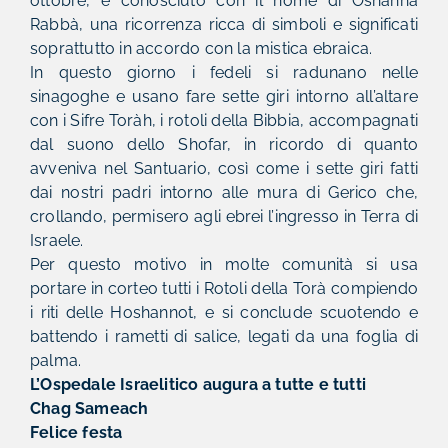
ottobre, è conosciuto con il nome di Oshannà
Rabbà, una ricorrenza ricca di simboli e significati
soprattutto in accordo con la mistica ebraica.
In questo giorno i fedeli si radunano nelle
sinagoghe e usano fare sette giri intorno all’altare
con i Sifre Toràh, i rotoli della Bibbia, accompagnati
dal suono dello Shofar, in ricordo di quanto
avveniva nel Santuario, così come i sette giri fatti
dai nostri padri intorno alle mura di Gerico che,
crollando, permisero agli ebrei l’ingresso in Terra di
Israele.
Per questo motivo in molte comunità si usa
portare in corteo tutti i Rotoli della Torà compiendo
i riti delle Hoshannot, e si conclude scuotendo e
battendo i rametti di salice, legati da una foglia di
palma.
L’Ospedale Israelitico augura a tutte e tutti
Chag Sameach
Felice festa